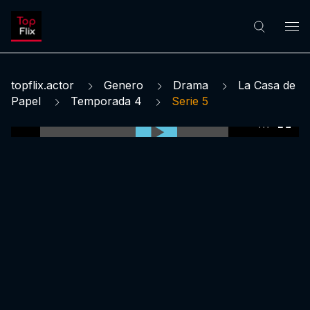
topflix.actor
Genero
Drama
La Casa de
Papel
Temporada 4
Serie 5
0:00:00 /
0:00:00