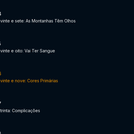
4
 vinte e sete: As Montanhas Têm Olhos
5
 vinte e oito: Vai Ter Sangue
6
 vinte e nove: Cores Primárias
7
 trinta: Complicações
8