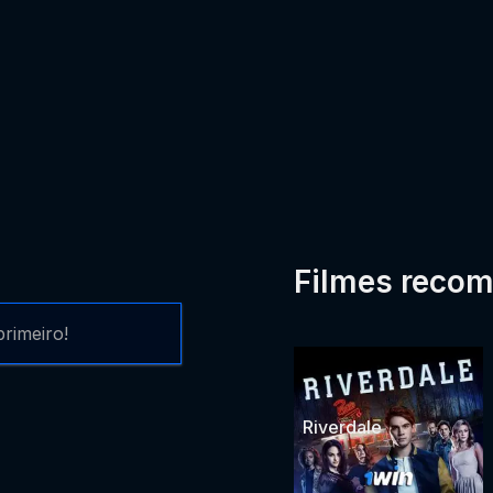
Filmes reco
rimeiro!
Riverdale