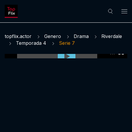
topflix.actor
Genero
Drama
Riverdale
Temporada 4
Serie 7
0:00:00 /
0:00:00