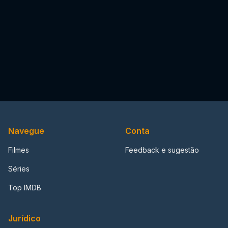
Navegue
Conta
Filmes
Feedback e sugestão
Séries
Top IMDB
Jurídico