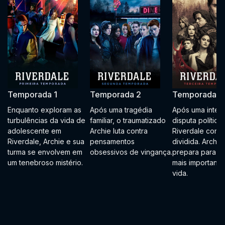
Temporada 1
Temporada 2
Temporada 3
Enquanto exploram as
Após uma tragédia
Após uma inten
turbulências da vida de
familiar, o traumatizado
disputa política,
adolescente em
Archie luta contra
Riverdale conti
Riverdale, Archie e sua
pensamentos
dividida. Archie
turma se envolvem em
obsessivos de vingança.
prepara para a 
um tenebroso mistério.
mais importante
vida.