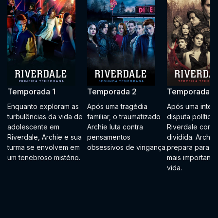
Temporada 1
Temporada 2
Temporada 3
Enquanto exploram as
Após uma tragédia
Após uma inten
turbulências da vida de
familiar, o traumatizado
disputa política,
adolescente em
Archie luta contra
Riverdale conti
Riverdale, Archie e sua
pensamentos
dividida. Archie
turma se envolvem em
obsessivos de vingança.
prepara para a 
um tenebroso mistério.
mais importante
vida.