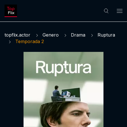
topflix.actor
Genero
Drama
Ruptura
Temporada 2