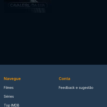
Navegue
Conta
Filmes
Feedback e sugestão
Séries
Top IMDB