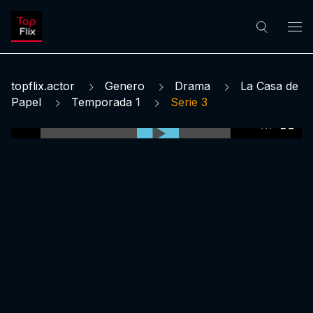
topflix.actor
Genero
Drama
La Casa de
Papel
Temporada 1
Serie 3
0:00:00 /
0:00:00