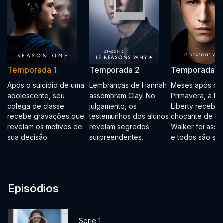
Temporada 1
Temporada 2
Temporada 3
Após o suicídio de uma
Lembranças de Hannah
Meses após o B
adolescente, seu
assombram Clay. No
Primavera, a Es
colega de classe
julgamento, os
Liberty recebe a
recebe gravações que
testemunhos dos alunos
chocante de qu
revelam os motivos de
revelam segredos
Walker foi assas
sua decisão.
surpreendentes.
e todos são sus
Episódios
Serie 1