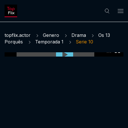
topflix.actor
Genero
Drama
Os 13
Porquês
Temporada 1
Serie 10
0:00:00 /
0:00:00