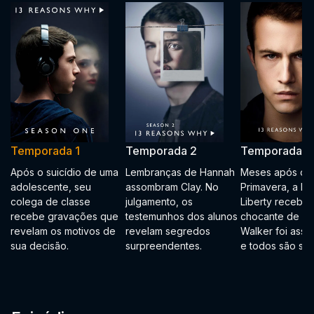
Temporada 1
Temporada 2
Temporada 3
Após o suicídio de uma
Lembranças de Hannah
Meses após o B
adolescente, seu
assombram Clay. No
Primavera, a Es
colega de classe
julgamento, os
Liberty recebe a
recebe gravações que
testemunhos dos alunos
chocante de qu
revelam os motivos de
revelam segredos
Walker foi assas
sua decisão.
surpreendentes.
e todos são sus