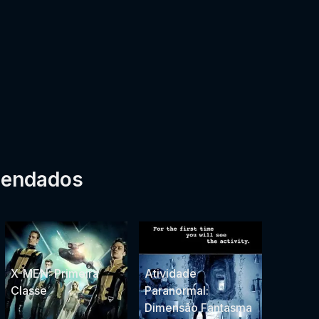
mendados
X-MEN: Primeira
Atividade
Classe
Paranormal:
Dimensão Fantasma