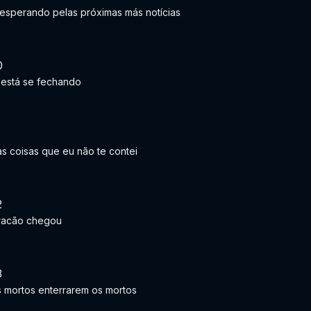
esperando pelas próximas más notícias
0
 está se fechando
1
 coisas que eu não te contei
2
uracão chegou
3
 mortos enterrarem os mortos