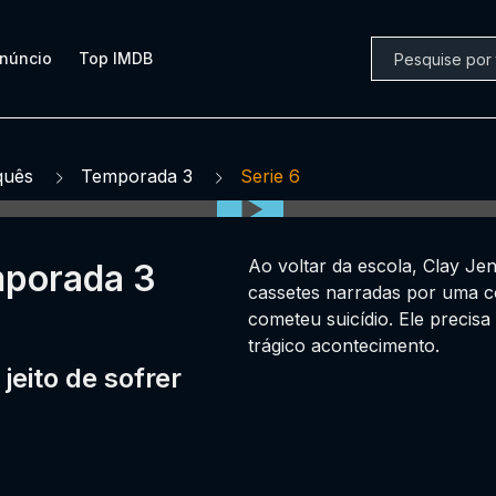
núncio
Top IMDB
quês
Temporada 3
Serie 6
Ao voltar da escola, Clay Je
mporada 3
cassetes narradas por uma co
cometeu suicídio. Ele precis
trágico acontecimento.
eito de sofrer