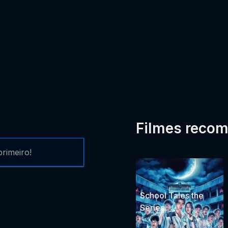
Filmes reco
rimeiro!
School Tales the
Series