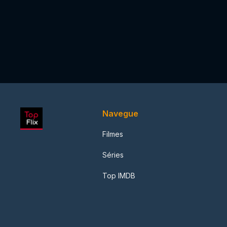
Navegue
Filmes
Séries
Top IMDB