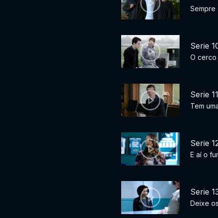
Sempre 
Serie 1
O cerco
Serie 1
Tem umas
Serie 1
E aí o f
Serie 1
Deixe os