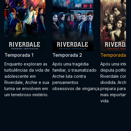
Temporada 1
Temporada 2
Temporada 3
Enquanto exploram as
Após uma tragédia
Após uma inten
turbulências da vida de
familiar, o traumatizado
disputa política,
adolescente em
Archie luta contra
Riverdale conti
Riverdale, Archie e sua
pensamentos
dividida. Archie
turma se envolvem em
obsessivos de vingança.
prepara para a 
um tenebroso mistério.
mais importante
vida.