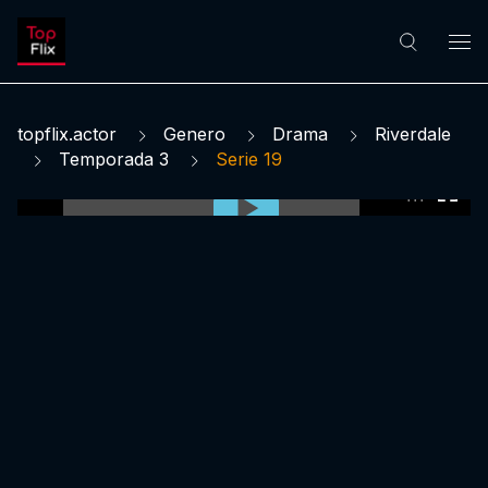
topflix.actor
Genero
Drama
Riverdale
Temporada 3
Serie 19
0:00:00 /
0:00:00