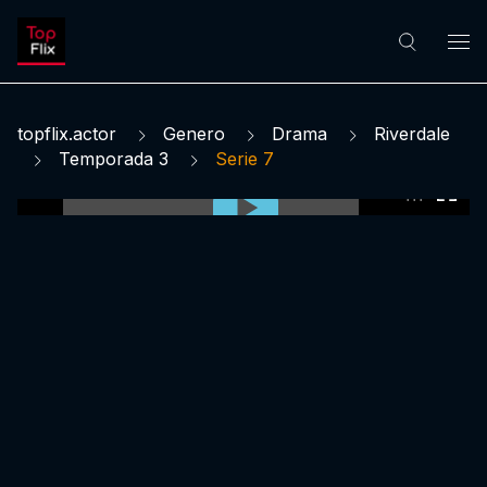
topflix.actor
Genero
Drama
Riverdale
Temporada 3
Serie 7
0:00:00 /
0:00:00