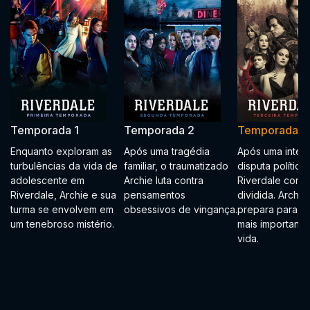
Temporada 1
Temporada 2
Temporada 3
Enquanto exploram as
Após uma tragédia
Após uma inten
turbulências da vida de
familiar, o traumatizado
disputa política,
adolescente em
Archie luta contra
Riverdale conti
Riverdale, Archie e sua
pensamentos
dividida. Archie
turma se envolvem em
obsessivos de vingança.
prepara para a 
um tenebroso mistério.
mais importante
vida.