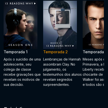
Temporada 1
Temporada 2
Temporada 3
Após o suicídio de uma
Lembranças de Hannah
Meses após o B
adolescente, seu
assombram Clay. No
Primavera, a Es
colega de classe
julgamento, os
Liberty recebe a
recebe gravações que
testemunhos dos alunos
chocante de qu
revelam os motivos de
revelam segredos
Walker foi assas
sua decisão.
surpreendentes.
e todos são sus