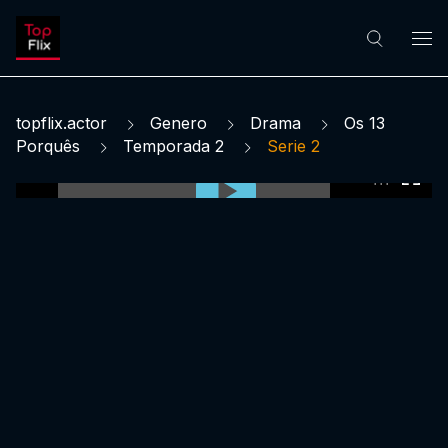
topflix.actor
Genero
Drama
Os 13
Porquês
Temporada 2
Serie 2
0:00:00 /
0:00:00