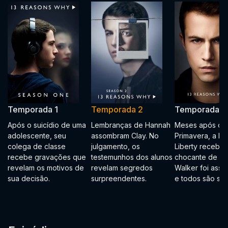
Temporada 1
Temporada 2
Temporada 3
Após o suicídio de uma
Lembranças de Hannah
Meses após o B
adolescente, seu
assombram Clay. No
Primavera, a Es
colega de classe
julgamento, os
Liberty recebe a
recebe gravações que
testemunhos dos alunos
chocante de qu
revelam os motivos de
revelam segredos
Walker foi assas
sua decisão.
surpreendentes.
e todos são sus