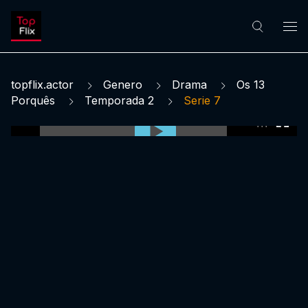
topflix.actor
Genero
Drama
Os 13
Porquês
Temporada 2
Serie 7
0:00:00 /
0:00:00