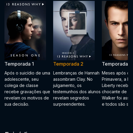
Temporada 1
Temporada 2
Temporada 3
Após o suicídio de uma
Lembranças de Hannah
Meses após o B
adolescente, seu
assombram Clay. No
Primavera, a Es
colega de classe
julgamento, os
Liberty recebe a
recebe gravações que
testemunhos dos alunos
chocante de qu
revelam os motivos de
revelam segredos
Walker foi assas
sua decisão.
surpreendentes.
e todos são sus