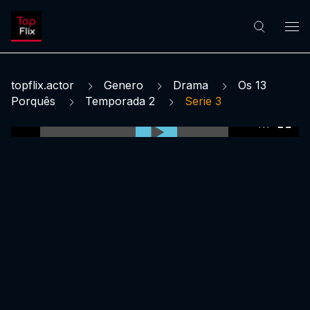
topflix.actor
Genero
Drama
Os 13
Porquês
Temporada 2
Serie 3
0:00:00 /
0:00:00